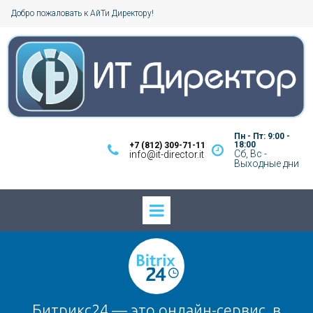
Добро пожаловать к АйТи Директору!
Пн - Пт: 9:00 -
18:00
+7 (812) 309-71-11


Сб, Вс -
info@it-director.it
Выходные дни
Битрикс24 — это онлайн-сервис, в